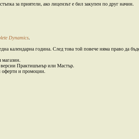
стъпка за приятели, ако лицензът е бил закупен по друг начин.
lete Dynamics
.
дна календарна година. След това той повече няма право да бъ
 магазин.
за версии Практишънър или Мастър.
и оферти и промоции.