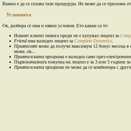
Важно е да се спазва тази процедура. Не може да се приложи от
Условията
Ок, разбира се има и някои условия. Ето какви са те:
Новият клиент
никога преди не е купувал лиценз за
Comp
Friend
има валиден лиценз за
Complete Dynamics
.
Приятелят
може да получи максимум 12 бонус месеца в е
може, ок...
Приятелската програма
е валидна само през електронния
Първоначалната покупка на лиценз е за 3 или 5 години 
Приятелската програма
не може да се комбинира с друг