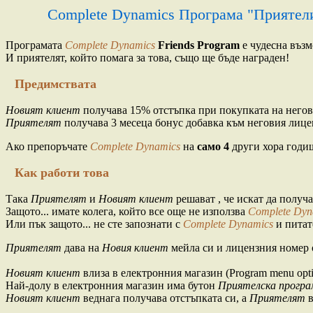
Complete Dynamics Програма "Приятел
Програмата
Complete Dynamics
Friends Program
е чудесна възм
И приятелят, който помага за това, също ще бъде награден!
Предимствата
Новият клиент
получава 15% отстъпка при покупката на негов
Приятелят
получава 3 месеца бонус добавка към неговия лице
Ако препоръчате
Complete Dynamics
на
само 4
други хора годиш
Как работи това
Така
Приятелят
и
Новият клиент
решават , че искат да получ
Защото... имате колега, който все още не използва
Complete Dyn
Или пък защото... не сте запознати с
Complete Dynamics
и питате
Приятелят
дава на
Новия клиент
мейла си и лицензния номер о
Новият клиент
влиза в електронния магазин (Program menu optio
Най-долу в електронния магазин има бутон
Приятелска програ
Новият клиент
веднага получава отстъпката си, а
Приятелят
в