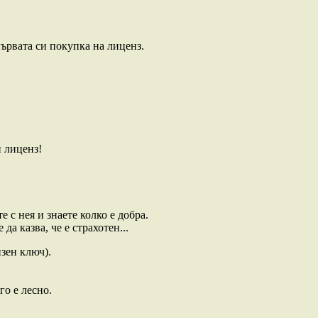
ървата си покупка на лиценз.
и лиценз!
 с нея и знаете колко е добра.
да казва, че е страхотен...
зен ключ).
го е лесно.