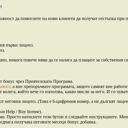
и
ожност да помогнете на нови клиенти да получат отстъпка при п
ия първи лиценз.
нз.
но, никога повече няма да се налага да плащате за собствения с
ат бонус чрез Приятелската Програма.
amics
, а вие препоръчвате програмата, защото самият вие работите
 колега, който вече го използва, какво мисли за него. И го чувате 
т неговия лиценз. (Това е 6-цифрения номер, а не дългият лицен
n Help / Buy license).
ма
. Просто натиснете този бутон и следвайте инструкциите. Мно
еднага получава неговите месеци бонус добавка.