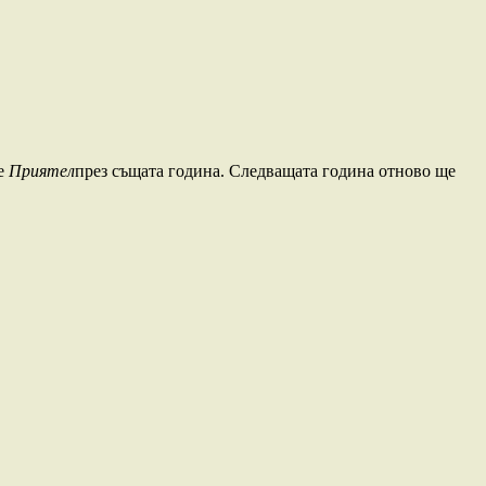
де
Приятел
през същата година. Следващата година отново ще